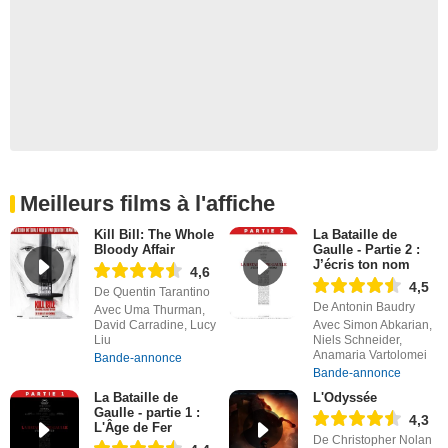
Meilleurs films à l'affiche
Kill Bill: The Whole
La Bataille de
Bloody Affair
Gaulle - Partie 2 :
J’écris ton nom
4,6
4,5
De Quentin Tarantino
De Antonin Baudry
Avec Uma Thurman,
David Carradine, Lucy
Avec Simon Abkarian,
Liu
Niels Schneider,
Anamaria Vartolomei
Bande-annonce
Bande-annonce
La Bataille de
L'Odyssée
Gaulle - partie 1 :
4,3
L'Âge de Fer
De Christopher Nolan