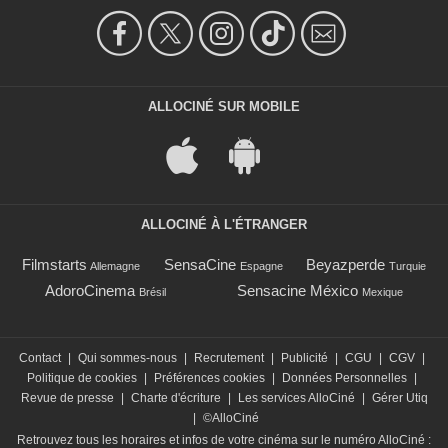
ALLOCINÉ SUR MOBILE
ALLOCINÉ À L'ÉTRANGER
Filmstarts
SensaCine
Beyazperde
Allemagne
Espagne
Turquie
AdoroCinema
Sensacine México
Brésil
Mexique
Contact
|
Qui sommes-nous
|
Recrutement
|
Publicité
|
CGU
|
CGV
|
Politique de cookies
|
Préférences cookies
|
Données Personnelles
|
Revue de presse
|
Charte d'écriture
|
Les services AlloCiné
|
Gérer Utiq
|
©AlloCiné
Retrouvez tous les horaires et infos de votre cinéma sur le numéro AlloCiné :