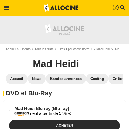
profil
menu
search
Accueil
Cinéma
Tous les films
Films Epouvante-horreur
Mad Heidi
Mad Heidi en DVD Blu Ray
Mad Heidi
Accueil
News
Bandes-annonces
Casting
Critiques
DVD et Blu-Ray
Mad Heidi Blu-ray (Blu-ray)
neuf à partir de 9,98 €
ACHETER