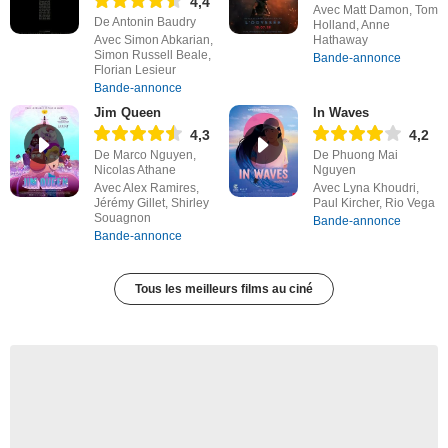
4,4
Avec Matt Damon, Tom
De Antonin Baudry
Holland, Anne
Avec Simon Abkarian,
Hathaway
Simon Russell Beale,
Bande-annonce
Florian Lesieur
Bande-annonce
Jim Queen
In Waves
4,3
4,2
De Marco Nguyen,
De Phuong Mai
Nicolas Athane
Nguyen
Avec Alex Ramires,
Avec Lyna Khoudri,
Jérémy Gillet, Shirley
Paul Kircher, Rio Vega
Souagnon
Bande-annonce
Bande-annonce
Tous les meilleurs films au ciné