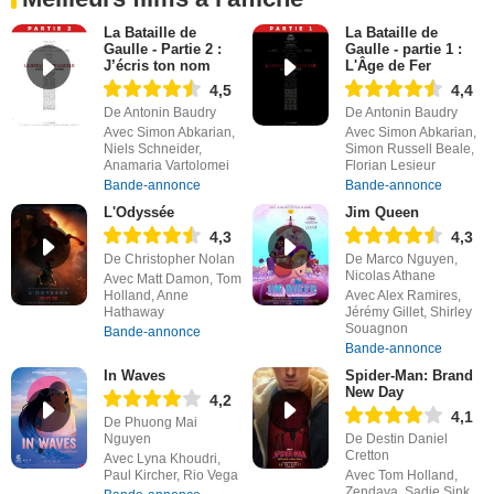
La Bataille de
La Bataille de
Gaulle - Partie 2 :
Gaulle - partie 1 :
J’écris ton nom
L'Âge de Fer
4,5
4,4
De Antonin Baudry
De Antonin Baudry
Avec Simon Abkarian,
Avec Simon Abkarian,
Niels Schneider,
Simon Russell Beale,
Anamaria Vartolomei
Florian Lesieur
Bande-annonce
Bande-annonce
L'Odyssée
Jim Queen
4,3
4,3
De Christopher Nolan
De Marco Nguyen,
Nicolas Athane
Avec Matt Damon, Tom
Holland, Anne
Avec Alex Ramires,
Hathaway
Jérémy Gillet, Shirley
Souagnon
Bande-annonce
Bande-annonce
In Waves
Spider-Man: Brand
New Day
4,2
4,1
De Phuong Mai
Nguyen
De Destin Daniel
Cretton
Avec Lyna Khoudri,
Paul Kircher, Rio Vega
Avec Tom Holland,
Zendaya, Sadie Sink