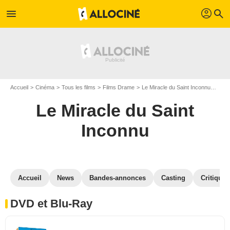
profil
menu
search
Accueil
Cinéma
Tous les films
Films Drame
Le Miracle du Saint Inconnu
Le M
Le Miracle du Saint
Inconnu
Accueil
News
Bandes-annonces
Casting
Critiques
DVD et Blu-Ray