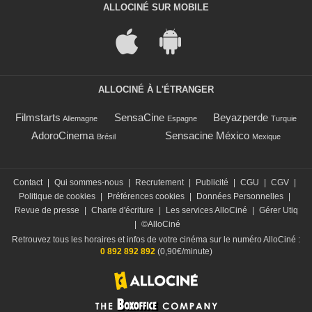
ALLOCINÉ SUR MOBILE
ALLOCINÉ À L'ÉTRANGER
Filmstarts
SensaCine
Beyazperde
Allemagne
Espagne
Turquie
AdoroCinema
Sensacine México
Brésil
Mexique
Contact
|
Qui sommes-nous
|
Recrutement
|
Publicité
|
CGU
|
CGV
|
Politique de cookies
|
Préférences cookies
|
Données Personnelles
|
Revue de presse
|
Charte d'écriture
|
Les services AlloCiné
|
Gérer Utiq
|
©AlloCiné
Retrouvez tous les horaires et infos de votre cinéma sur le numéro AlloCiné :
0 892 892 892
(0,90€/minute)