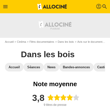
profil
menu
search
Accueil
Cinéma
Films documentaires
Dans les bois
Avis sur le documentaire Dans les bois
Dans les bois
Accueil
Séances
News
Bandes-annonces
Casting
Note moyenne
3,8
9 titres de presse