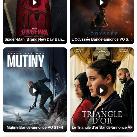
Spider-Man: Brand New Day Bande-annonce VO STFR
L'Odyssée Bande-annonce VO STFR
Mutiny Bande-annonce VO STFR
Le Triangle d'or Bande-annonce VF