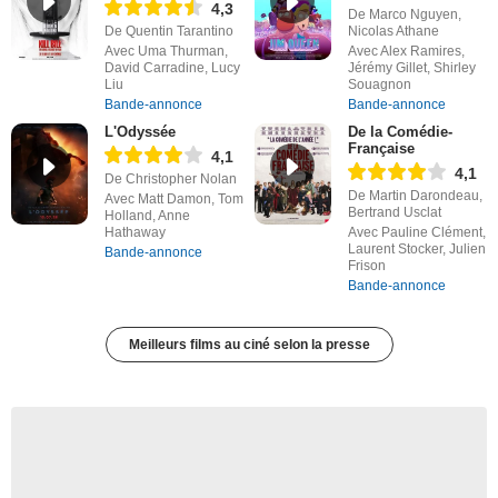
4,3
De Marco Nguyen,
De Quentin Tarantino
Nicolas Athane
Avec Uma Thurman,
Avec Alex Ramires,
David Carradine, Lucy
Jérémy Gillet, Shirley
Liu
Souagnon
Bande-annonce
Bande-annonce
L'Odyssée
De la Comédie-
Française
4,1
4,1
De Christopher Nolan
De Martin Darondeau,
Avec Matt Damon, Tom
Bertrand Usclat
Holland, Anne
Hathaway
Avec Pauline Clément,
Laurent Stocker, Julien
Bande-annonce
Frison
Bande-annonce
Meilleurs films au ciné selon la presse