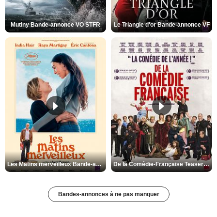
Mutiny Bande-annonce VO STFR
Le Triangle d'or Bande-annonce VF
Les Matins merveilleux Bande-annonce VF
De la Comédie-Française Teaser VF
Bandes-annonces à ne pas manquer