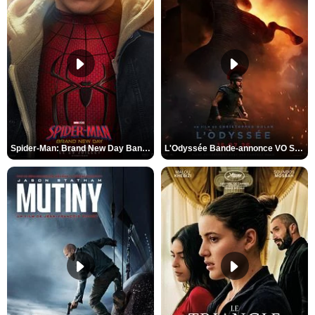
Spider-Man: Brand New Day Bande-annonce VO STFR
L'Odyssée Bande-annonce VO STFR