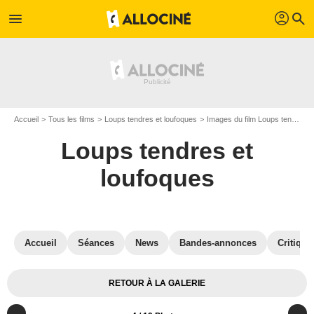
profil
menu
search
Accueil
Tous les films
Loups tendres et loufoques
Images du film Loups tendres et loufoques
Loups tendres et
loufoques
Accueil
Séances
News
Bandes-annonces
Critique
RETOUR À LA GALERIE