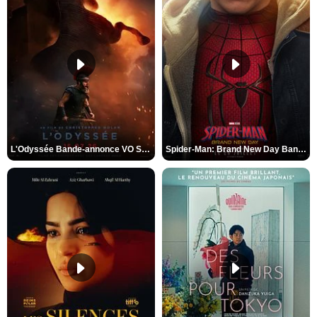
L'Odyssée Bande-annonce VO STFR
Spider-Man: Brand New Day Bande-annonce VO STFR