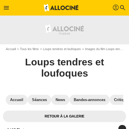
profil
menu
search
Accueil
Tous les films
Loups tendres et loufoques
Images du film Loups tendres et loufoques
Loups tendres et
loufoques
Accueil
Séances
News
Bandes-annonces
Critique
RETOUR À LA GALERIE