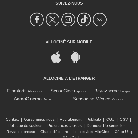
SUIVEZ-NOUS
ALLOCINÉ SUR MOBILE
ALLOCINÉ À L'ÉTRANGER
Filmstarts
SensaCine
Beyazperde
Allemagne
Espagne
Turquie
AdoroCinema
Sensacine México
Brésil
Mexique
Contact
|
Qui sommes-nous
|
Recrutement
|
Publicité
|
CGU
|
CGV
|
Politique de cookies
|
Préférences cookies
|
Données Personnelles
|
Revue de presse
|
Charte d'écriture
|
Les services AlloCiné
|
Gérer Utiq