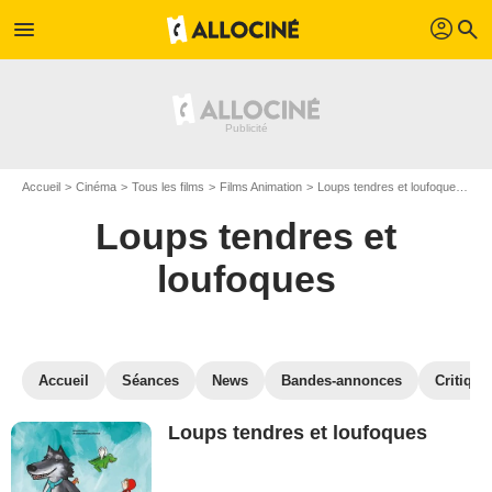
profil
menu
search
Accueil
Cinéma
Tous les films
Films Animation
Loups tendres et loufoques
Re
Loups tendres et
loufoques
Accueil
Séances
News
Bandes-annonces
Critique
Loups tendres et loufoques