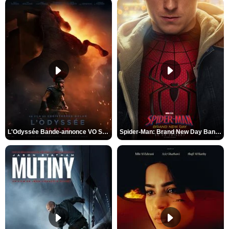
L'Odyssée Bande-annonce VO STFR
Spider-Man: Brand New Day Bande-annonce VO STFR