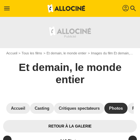
profil
menu
search
Accueil
Tous les films
Et demain, le monde entier
Images du film Et demain, le monde entier
Et demain, le monde
entier
Accueil
Casting
Critiques spectateurs
Photos
Film
RETOUR À LA GALERIE