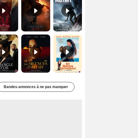
Le Triangle d'or Bande-annonce VF
Les Silences de Riyad Bande-annonce VO STFR
Les Matins merveilleux Bande-annonce VF
Bandes-annonces à ne pas manquer