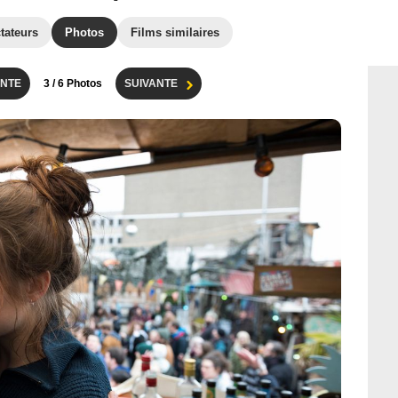
tateurs
Photos
Films similaires
NTE
3
/ 6 Photos
SUIVANTE