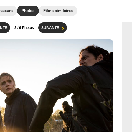
tateurs
Photos
Films similaires
NTE
2
/ 6 Photos
SUIVANTE