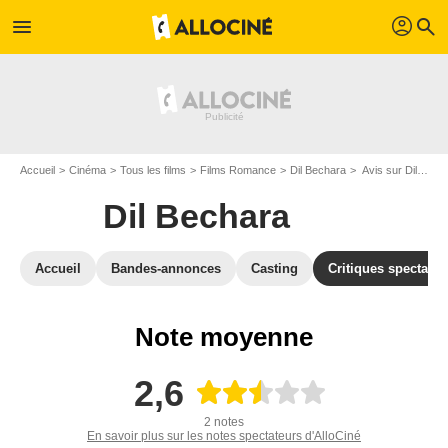
profil
menu
search
Accueil
Cinéma
Tous les films
Films Romance
Dil Bechara
Avis sur Dil Bechara
Dil Bechara
Accueil
Bandes-annonces
Casting
Critiques spectateu
Note moyenne
2,6
2 notes
En savoir plus sur les notes spectateurs d'AlloCiné