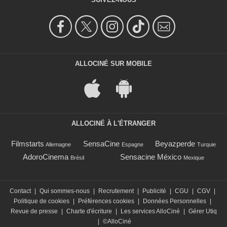
ALLOCINÉ SUR MOBILE
ALLOCINÉ À L'ÉTRANGER
Filmstarts
SensaCine
Beyazperde
Allemagne
Espagne
Turquie
AdoroCinema
Sensacine México
Brésil
Mexique
Contact
|
Qui sommes-nous
|
Recrutement
|
Publicité
|
CGU
|
CGV
|
Politique de cookies
|
Préférences cookies
|
Données Personnelles
|
Revue de presse
|
Charte d'écriture
|
Les services AlloCiné
|
Gérer Utiq
|
©AlloCiné