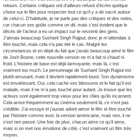
retours. Certains critiques ont d'ailleurs refusé d'écrire quelque
chose sur le film pour respecter tout ce qu'il y a de sacré autour
de celui-ci. D'habitude, je ne parle pas des critiques et des notes,
car chacun ses goûts comme on dit, mais c'est évident que le
décès de l'acteur a eu un impact sur le ressenti des gens.
J'aimais beaucoup Sushant Singh Rajput, donc je m'attendais à
être touché, mais cela n'a pas été le cas. Malgré les
circonstances et en dépit du fait que j'avais beaucoup aimé le film
de Josh Boone, cette nouvelle version ne m'a fait ni chaud ni
froid. L'histoire de base est déjà larmoyante, mais là, c'est
vraiment too much. Le personnage de Sushant Singh Rajput est
plutôt amusant, mais il devient rapidement lourd. Son dynamisme
est envahissant. Oui, cela cache ses blessures et le fait qu'il est
malade, mais il ne m'a pas touché pour autant. Je trouve que les
acteurs sont également trop vieux pour les rôles qu'ils incarnent.
Cela arrive fréquemment au cinéma seulement là, ce n'est pas
crédible. J'ai essayé et j'aurais adoré aimer le film et être touché
par l'histoire comme avec la version américaine, mais non, il ne
s'est rien passé. Une fois de plus, chacun aime ce qu'il aime,
mais si on met nos émotions de côté, c'est vraiment un film très
moyen.