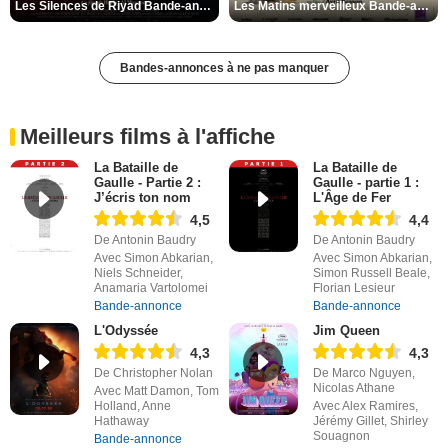
Les Silences de Riyad Bande-annonce VO STFR
Les Matins merveilleux Bande-annonce VF
Bandes-annonces à ne pas manquer
Meilleurs films à l'affiche
La Bataille de
La Bataille de
Gaulle - Partie 2 :
Gaulle - partie 1 :
J’écris ton nom
L'Âge de Fer
4,5
4,4
De Antonin Baudry
De Antonin Baudry
Avec Simon Abkarian,
Avec Simon Abkarian,
Niels Schneider,
Simon Russell Beale,
Anamaria Vartolomei
Florian Lesieur
Bande-annonce
Bande-annonce
L'Odyssée
Jim Queen
4,3
4,3
De Christopher Nolan
De Marco Nguyen,
Nicolas Athane
Avec Matt Damon, Tom
Holland, Anne
Avec Alex Ramires,
Hathaway
Jérémy Gillet, Shirley
Souagnon
Bande-annonce