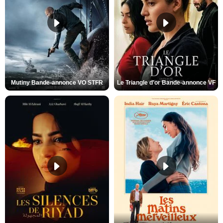
Mutiny Bande-annonce VO STFR
Le Triangle d'or Bande-annonce VF