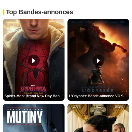
Top Bandes-annonces
Spider-Man: Brand New Day Bande-annonce VO STFR
L'Odyssée Bande-annonce VO STFR