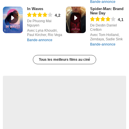
Bande-annonce
In Waves
Spider-Man: Brand
New Day
4,2
4,1
De Phuong Mai
Nguyen
De Destin Daniel
Cretton
Avec Lyna Khoudri,
Paul Kircher, Rio Vega
Avec Tom Holland,
Zendaya, Sadie Sink
Bande-annonce
Bande-annonce
Tous les meilleurs films au ciné