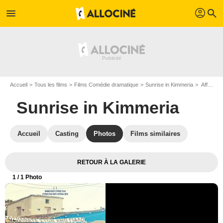
profil
menu
search
Accueil
Tous les films
Films Comédie dramatique
Sunrise in Kimmeria
Affiche du film Sunrise in Kimmeria - Photo 1
Sunrise in Kimmeria
Accueil
Casting
Photos
Films similaires
RETOUR À LA GALERIE
1
/ 1 Photo