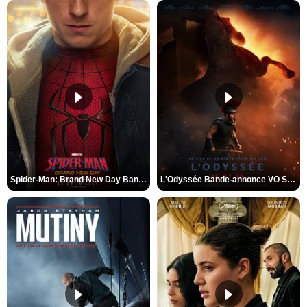
Spider-Man: Brand New Day Bande-annonce VO STFR
L'Odyssée Bande-annonce VO STFR