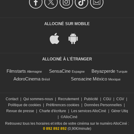
ALLOCINÉ SUR MOBILE
ALLOCINÉ À L'ÉTRANGER
Filmstarts
SensaCine
Beyazperde
Allemagne
Espagne
Turquie
AdoroCinema
Sensacine México
Brésil
Mexique
Contact
|
Qui sommes-nous
|
Recrutement
|
Publicité
|
CGU
|
CGV
|
Politique de cookies
|
Préférences cookies
|
Données Personnelles
|
Revue de presse
|
Charte d'écriture
|
Les services AlloCiné
|
Gérer Utiq
|
©AlloCiné
Retrouvez tous les horaires et infos de votre cinéma sur le numéro AlloCiné :
0 892 892 892
(0,90€/minute)