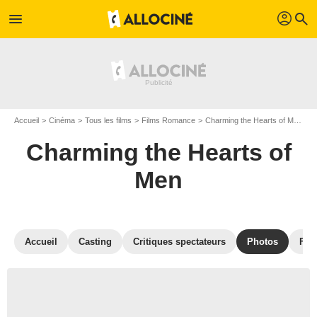
profil
menu
search
Accueil
Cinéma
Tous les films
Films Romance
Charming the Hearts of Men
G
Charming the Hearts of
Men
Accueil
Casting
Critiques spectateurs
Photos
Film