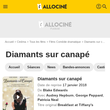
profil
menu
search
Accueil
Cinéma
Tous les films
Films Comédie dramatique
Diamants sur canapé
Diamants sur canapé
Accueil
Séances
News
Bandes-annonces
Casting
Diamants sur canapé
Date de reprise
17 janvier 2018
De
Blake Edwards
Avec
Audrey Hepburn
,
George Peppard
,
Patricia Neal
Titre original
Breakfast at Tiffany's