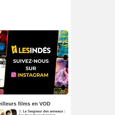
illeurs films en VOD
1.
Le Seigneur des anneaux :