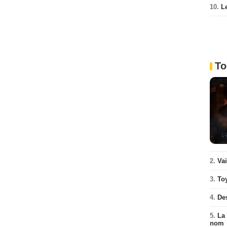
10.
L
To
2.
Va
3.
To
4.
De
5.
La 
nom