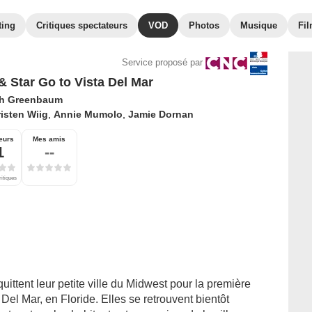
ting
Critiques spectateurs
VOD
Photos
Musique
Fil
Service proposé par
& Star Go to Vista Del Mar
h Greenbaum
isten Wiig
,
Annie Mumolo
,
Jamie Dornan
eurs
Mes amis
1
--
ritiques
uittent leur petite ville du Midwest pour la première
 Del Mar, en Floride. Elles se retrouvent bientôt