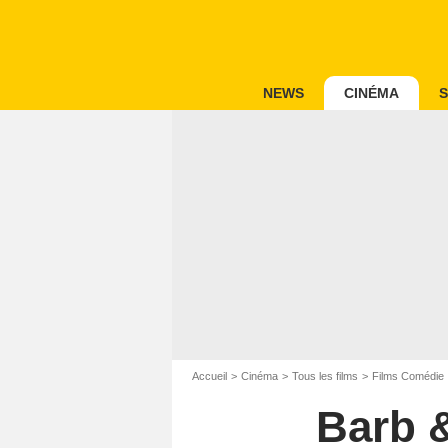
NEWS
CINÉMA
S
Accueil
Cinéma
Tous les films
Films Comédie
Barb &