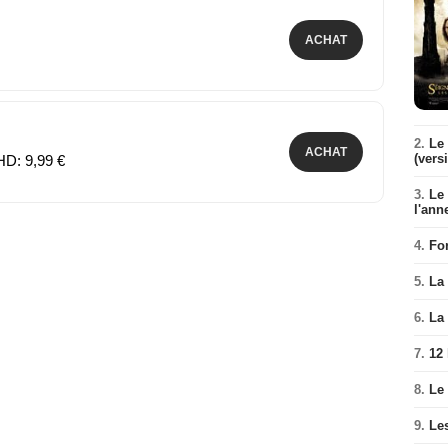
ACHAT
2.
Le 
ACHAT
(vers
HD: 9,99 €
3.
Le
l'ann
4.
Fo
5.
La 
6.
La 
7.
12
8.
Le
9.
Le