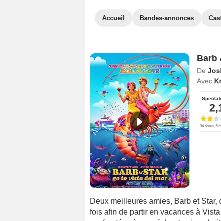
Accueil
Bandes-annonces
Cas
Barb 
De
Jos
Avec
Kr
Spectat
2,
94 notes, 5 c
Deux meilleures amies, Barb et Star, q
fois afin de partir en vacances à Vista