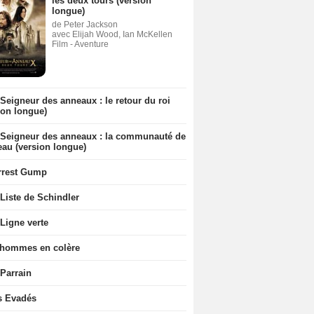
les deux tours (version
longue)
de Peter Jackson
avec Elijah Wood, Ian McKellen
Film - Aventure
Seigneur des anneaux : le retour du roi
ion longue)
 Seigneur des anneaux : la communauté de
eau (version longue)
rrest Gump
Liste de Schindler
Ligne verte
 hommes en colère
 Parrain
s Evadés