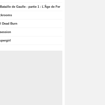
Bataille de Gaulle - partie 1 : L'Âge de Fer
ckrooms
il Dead Burn
session
upergirl