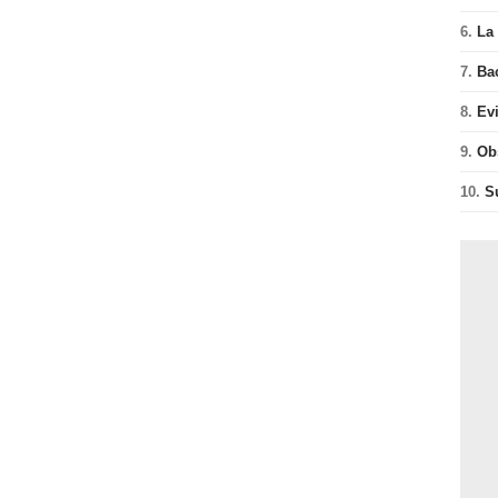
6.
La 
7.
Ba
8.
Ev
9.
Ob
10.
S