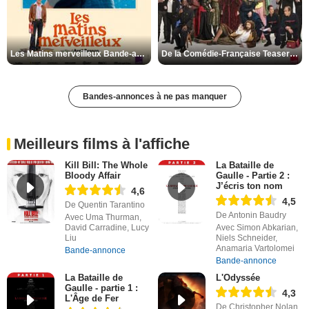
Les Matins merveilleux Bande-annonce VF
De la Comédie-Française Teaser VF
Bandes-annonces à ne pas manquer
Meilleurs films à l'affiche
Kill Bill: The Whole
La Bataille de
Bloody Affair
Gaulle - Partie 2 :
J’écris ton nom
4,6
4,5
De Quentin Tarantino
De Antonin Baudry
Avec Uma Thurman,
David Carradine, Lucy
Avec Simon Abkarian,
Liu
Niels Schneider,
Anamaria Vartolomei
Bande-annonce
Bande-annonce
La Bataille de
L'Odyssée
Gaulle - partie 1 :
4,3
L'Âge de Fer
De Christopher Nolan