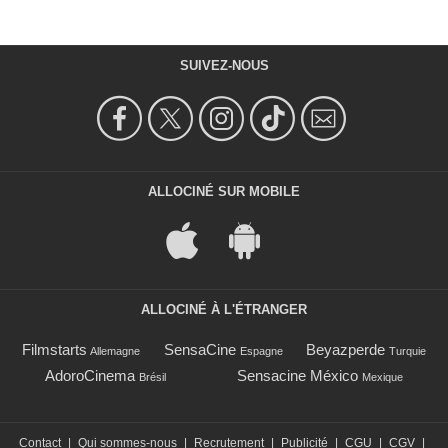
SUIVEZ-NOUS
ALLOCINÉ SUR MOBILE
ALLOCINÉ À L'ÉTRANGER
Filmstarts
SensaCine
Beyazperde
Allemagne
Espagne
Turquie
AdoroCinema
Sensacine México
Brésil
Mexique
Contact
|
Qui sommes-nous
|
Recrutement
|
Publicité
|
CGU
|
CGV
|