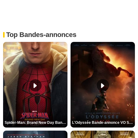
Top Bandes-annonces
Spider-Man: Brand New Day Bande-annonce VO STFR
L'Odyssée Bande-annonce VO STFR