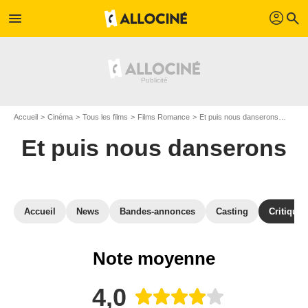
profil
menu
search
Accueil
Cinéma
Tous les films
Films Romance
Et puis nous danserons
Avis 
Et puis nous danserons
Accueil
News
Bandes-annonces
Casting
Critiques
Note moyenne
4,0