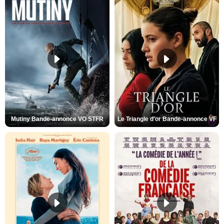
Mutiny Bande-annonce VO STFR
Le Triangle d'or Bande-annonce VF