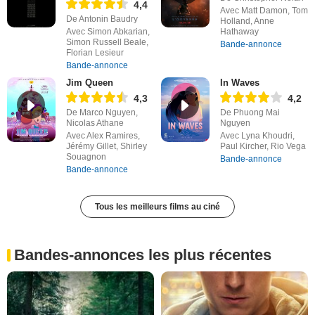
4,4
Avec Matt Damon, Tom
De Antonin Baudry
Holland, Anne
Avec Simon Abkarian,
Hathaway
Simon Russell Beale,
Bande-annonce
Florian Lesieur
Bande-annonce
Jim Queen
In Waves
4,3
4,2
De Marco Nguyen,
De Phuong Mai
Nicolas Athane
Nguyen
Avec Alex Ramires,
Avec Lyna Khoudri,
Jérémy Gillet, Shirley
Paul Kircher, Rio Vega
Souagnon
Bande-annonce
Bande-annonce
Tous les meilleurs films au ciné
Bandes-annonces les plus récentes