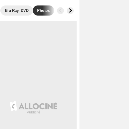
Blu-Ray, DVD
Photos
Musique
Secrets de tournage
B