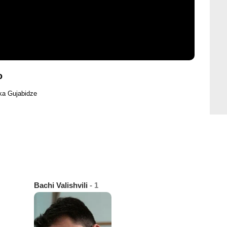
o
ka Gujabidze
Bachi Valishvili
- 1