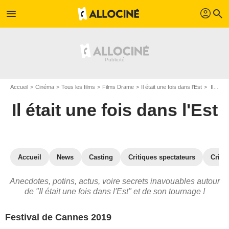
profil
menu
search
Accueil
Cinéma
Tous les films
Films Drame
Il était une fois dans l'Est
Il était une fois dans l'Est : les secrets du tournage
Il était une fois dans l'Est
Accueil
News
Casting
Critiques spectateurs
Criti
Anecdotes, potins, actus, voire secrets inavouables autour
de "Il était une fois dans l'Est" et de son tournage !
Festival de Cannes 2019