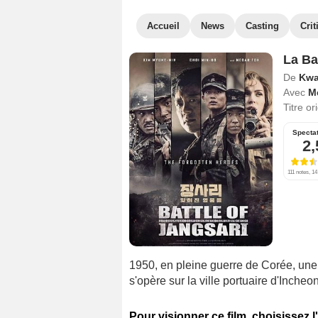
Accueil
News
Casting
Crit
La Ba
De
Kwa
Avec
M
Titre or
Specta
2,
111 notes, 14
1950, en pleine guerre de Corée, un
s'opère sur la ville portuaire d'Incheon
Pour visionner ce film, choisissez l