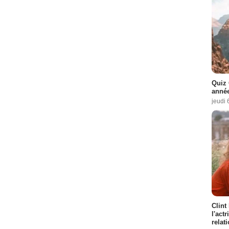
Quiz 
année
jeudi 
Clint
l'act
relat