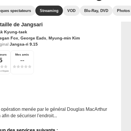
iques spectateurs
Streaming
VOD
Blu-Ray, DVD
Photos
taille de Jangsari
k Kyung-taek
egan Fox
,
George Eads
,
Myung-min Kim
iginal
Jangsa-ri 9.15
teurs
Mes amis
5
--
 critiques
e opération menée par le général Douglas MacArthur
 afin de sécuriser l'endroit...
'un des services suivants :