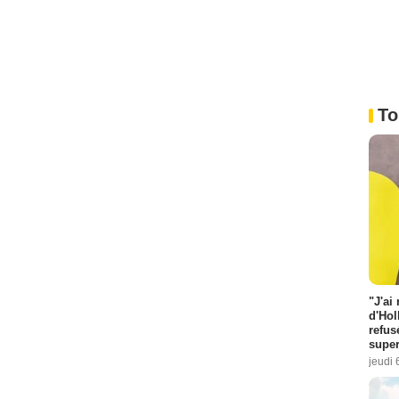
To
"J'ai
d'Hol
refus
super
jeudi 