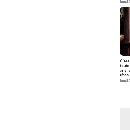
jeudi 
C'est
toute
ans, 
têtes
jeudi 