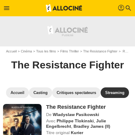
profil
menu
search
Accueil
Cinéma
Tous les films
Films Thriller
The Resistance Fighter
Regarder The Resistance Fighter en SVOD
The Resistance Fighter
Accueil
Casting
Critiques spectateurs
Streaming
The Resistance Fighter
De
Wladyslaw Pasikowski
Avec
Philippe Tlokinski
,
Julie
Engelbrecht
,
Bradley James (II)
Titre original
Kurier