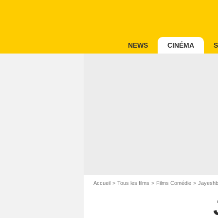
NEWS
CINÉMA
S
Accueil
Tous les films
Films Comédie
Jayeshb