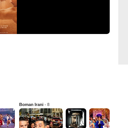
Boman Irani
- 8