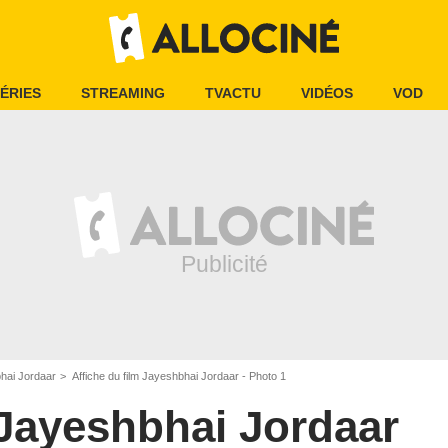
ÉRIES
STREAMING
TVACTU
VIDÉOS
VOD
hai Jordaar
Affiche du film Jayeshbhai Jordaar - Photo 1
Jayeshbhai Jordaar