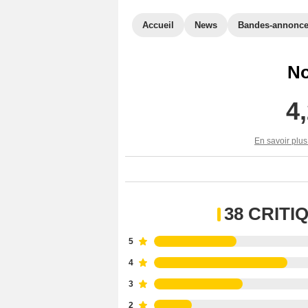
Accueil
News
Bandes-annonc
No
4
En savoir plus
38 CRIT
5
4
3
2