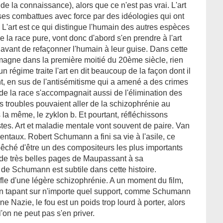
de la connaissance), alors que ce n'est pas vrai. L'art
oses combattues avec force par des idéologies qui ont
L'art est ce qui distingue l'humain des autres espèces
e la race pure, vont donc d'abord s'en prendre à l'art
 avant de refaçonner l'humain à leur guise. Dans cette
magne dans la première moitié du 20ème siècle, rien
 régime traite l'art en dit beaucoup de la façon dont il
nt, en sus de l'antisémitisme qui a amené a des crimes
 de la race s'accompagnait aussi de l'élimination des
troubles pouvaient aller de la schizophrénie au
 la même, le zyklon b. Et pourtant, réfléchissons
istes. Art et maladie mentale vont souvent de paire. Van
taux. Robert Schumann a fini sa vie à l'asile, ce
pêché d'être un des compositeurs les plus importants
de très belles pages de Maupassant à sa
 de Schumann est subtile dans cette histoire.
fle d'une légère schizophrénie. A un moment du film,
en tapant sur n'importe quel support, comme Schumann
ne Nazie, le fou est un poids trop lourd à porter, alors
l'on ne peut pas s'en priver.