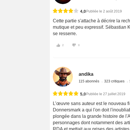
4,0
Publiée le 2 août 2019
Cette partie s'attache à décrire la re
mutique et peu expressif. Sébastian K
se resserre.
2
0
andika
115 abonnés
323 critiques
5,0
Publiée le 27 juillet 2019
L’œuvre sans auteur est le nouveau f
Donnersmark a qui l'on doit l'inoubliab
plongée dans la grande histoire de l'A
personnages dont notamment des artist
RDA et mettait aux prises des artistes