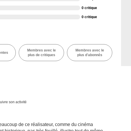
0 critique
0 critique
Membres avec le
Membres avec le
entes
plus de critiques
plus d'abonnés
uivre son activité
 beaucoup de ce réalisateur, comme du cinéma
t historique, pas très fouillé, illustre tout de même