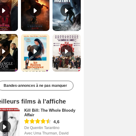
Le Triangle d'or Bande-annonce VF
Les Matins merveilleux Bande-annonce VF
De la Comédie-Française Teaser VF
Bandes-annonces à ne pas manquer
illeurs films à l'affiche
Kill Bill: The Whole Bloody
Affair
4,6
De Quentin Tarantino
Avec Uma Thurman, David