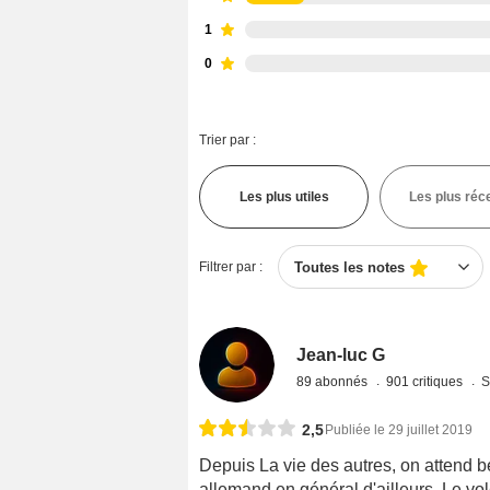
1
0
Trier par :
Les plus utiles
Les plus réc
Filtrer par :
Toutes les notes
Jean-luc G
89 abonnés
901 critiques
S
2,5
Publiée le 29 juillet 2019
Depuis La vie des autres, on attend
allemand en général d'ailleurs. Le vole