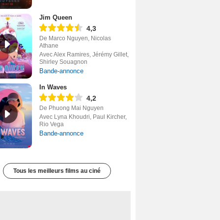
Jim Queen
4,3
De Marco Nguyen, Nicolas
Athane
Avec Alex Ramires, Jérémy Gillet,
Shirley Souagnon
Bande-annonce
In Waves
4,2
De Phuong Mai Nguyen
Avec Lyna Khoudri, Paul Kircher,
Rio Vega
Bande-annonce
Tous les meilleurs films au ciné