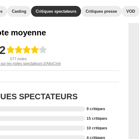
es
Casting
Critiques spectateurs
Critiques presse
VOD
te moyenne
,2
577 notes
 sur les notes spectateurs d'AlloCiné
IQUES SPECTATEURS
9 critiques
15 critiques
10 critiques
4 critiques