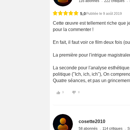
116 abonnés
222 critiques
5,0
Publiée le 9 août 2019
Cette œuvre est tellement riche que 
pour la commenter !
En fait, il faut voir ce film deux fois (o
La première pour l'intrigue magistra
La seconde pour l'analyse esthétique
politique ("Ich, ich, ich"), On comprend 
Quatre séances, et pas un grincement 
3
0
cosette2010
58 abonnés
114 critiques
S