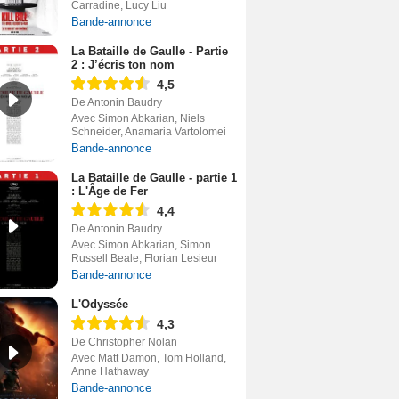
Carradine, Lucy Liu
Bande-annonce
La Bataille de Gaulle - Partie
2 : J’écris ton nom
4,5
De Antonin Baudry
Avec Simon Abkarian, Niels
Schneider, Anamaria Vartolomei
Bande-annonce
La Bataille de Gaulle - partie 1
: L'Âge de Fer
4,4
De Antonin Baudry
Avec Simon Abkarian, Simon
Russell Beale, Florian Lesieur
Bande-annonce
L'Odyssée
4,3
De Christopher Nolan
Avec Matt Damon, Tom Holland,
Anne Hathaway
Bande-annonce