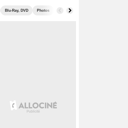
Blu-Ray, DVD
Photos
Secrets de tournage
Box Office