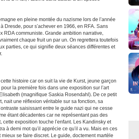
lemagne en pleine montée du nazisme lors de l'année
ré à Dresde, pour s'achever en 1966, en RFA. Sans
ex RDA communiste. Grande ambition narrative,
raiment chaque fruit un par un. On regrettera toutefois
eux parties, ce qui signifie deux séances différentes et
.
ette histoire car on suit la vie de Kurst, jeune garçon
pour la première fois dans une exposition sur l'art
lisabeth (magnifique Saskia Rosendahl). De ce petit
rt, nait une réflexion véritable sur sa fonction, sa
ontraste saisissant entre le guide nazi qui ne cesse
me étant décadentes car ne représentant pas des
, cette exposition touche l'enfant. Les Kandinsky et
tra à demi mot qu'il apprécie ce qu'il a vu. Mais en ces
ut mieux se faire discret. Le guide, doctement martèle