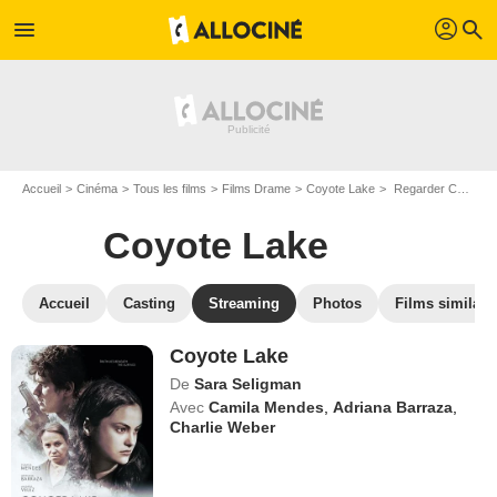
profil
menu
search
Accueil
Cinéma
Tous les films
Films Drame
Coyote Lake
Regarder Coyote Lake en SVOD
Coyote Lake
Accueil
Casting
Streaming
Photos
Films similair
Coyote Lake
De
Sara Seligman
Avec
Camila Mendes
,
Adriana Barraza
,
Charlie Weber