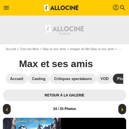
profil
menu
search
Accueil
Tous les films
Max et ses amis
Images du film Max et ses amis
Affiche du film Max et ses amis - Photo 34
Max et ses amis
Accueil
Casting
Critiques spectateurs
VOD
Photo
RETOUR À LA GALERIE
34
/ 35 Photos