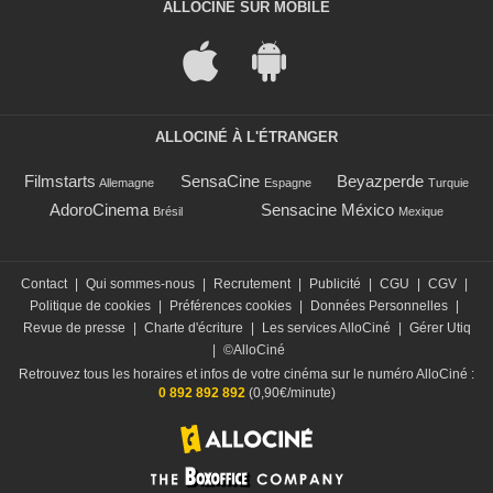
ALLOCINÉ SUR MOBILE
ALLOCINÉ À L'ÉTRANGER
Filmstarts
SensaCine
Beyazperde
Allemagne
Espagne
Turquie
AdoroCinema
Sensacine México
Brésil
Mexique
Contact
|
Qui sommes-nous
|
Recrutement
|
Publicité
|
CGU
|
CGV
|
Politique de cookies
|
Préférences cookies
|
Données Personnelles
|
Revue de presse
|
Charte d'écriture
|
Les services AlloCiné
|
Gérer Utiq
|
©AlloCiné
Retrouvez tous les horaires et infos de votre cinéma sur le numéro AlloCiné :
0 892 892 892
(0,90€/minute)