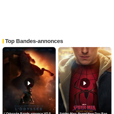
Top Bandes-annonces
L'Odyssée Bande-annonce VO STFR
Spider-Man: Brand New Day Bande-annonce VO STFR