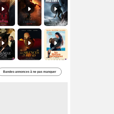
Le Triangle d'or Bande-annonce VF
Les Silences de Riyad Bande-annonce VO STFR
Les Matins merveilleux Bande-annonce VF
Bandes-annonces à ne pas manquer