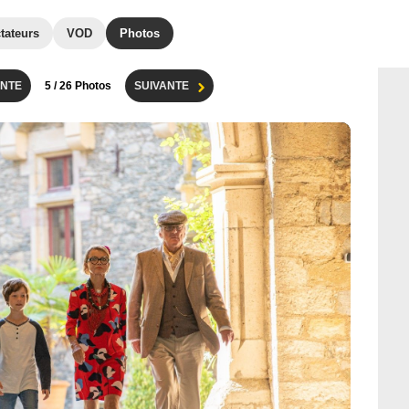
tateurs
VOD
Photos
NTE
5
/ 26 Photos
SUIVANTE