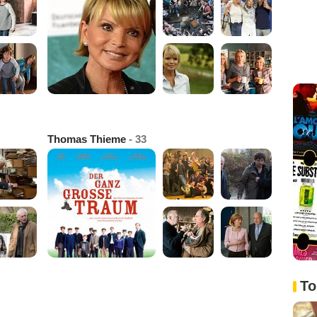
Thomas Thieme
- 33
To