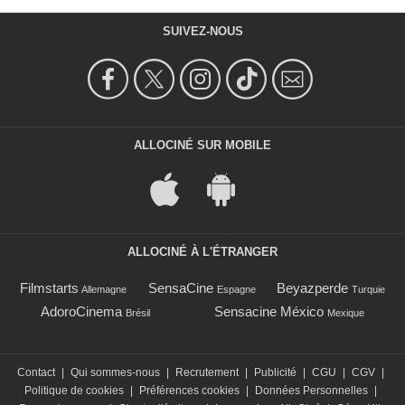
SUIVEZ-NOUS
ALLOCINÉ SUR MOBILE
ALLOCINÉ À L'ÉTRANGER
Filmstarts
SensaCine
Beyazperde
Allemagne
Espagne
Turquie
AdoroCinema
Sensacine México
Brésil
Mexique
Contact
|
Qui sommes-nous
|
Recrutement
|
Publicité
|
CGU
|
CGV
|
Politique de cookies
|
Préférences cookies
|
Données Personnelles
|