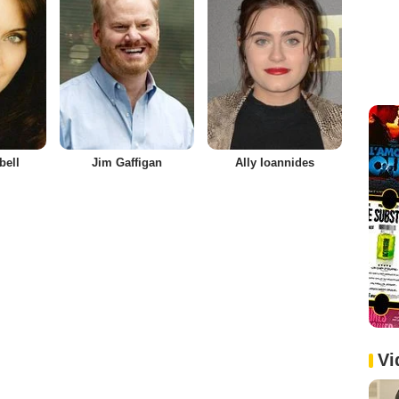
bell
Jim Gaffigan
Ally Ioannides
Vi