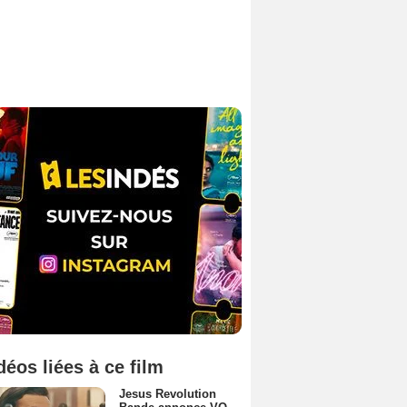
déos liées à ce film
Jesus Revolution