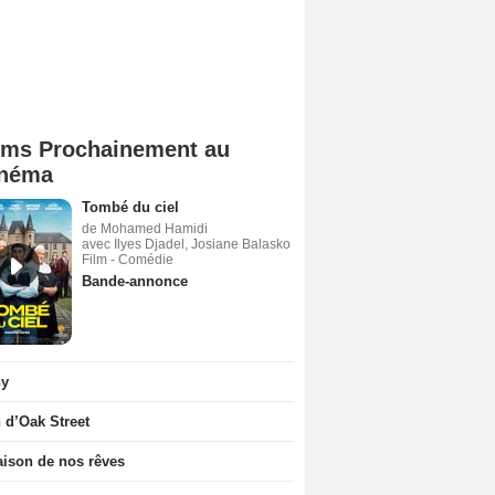
lms Prochainement au
néma
Tombé du ciel
de Mohamed Hamidi
avec Ilyes Djadel, Josiane Balasko
Film - Comédie
Bande-annonce
ny
n d’Oak Street
ison de nos rêves