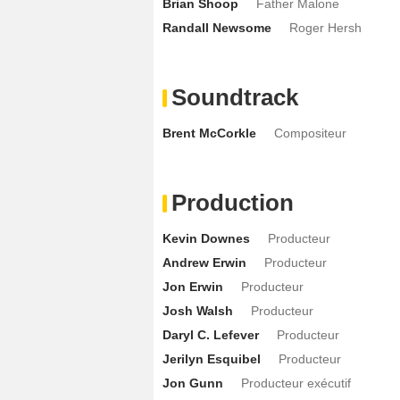
Brian Shoop
Father Malone
Randall Newsome
Roger Hersh
Soundtrack
Brent McCorkle
Compositeur
Production
Kevin Downes
Producteur
Andrew Erwin
Producteur
Jon Erwin
Producteur
Josh Walsh
Producteur
Daryl C. Lefever
Producteur
Jerilyn Esquibel
Producteur
Jon Gunn
Producteur exécutif