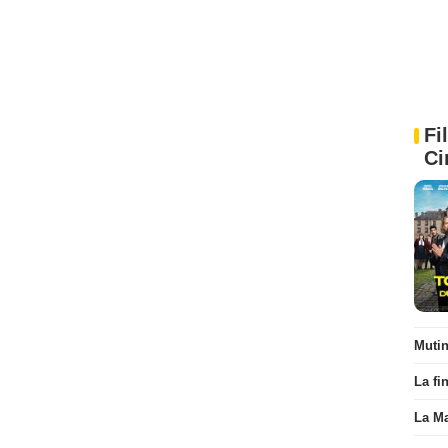
Fi
Ci
Muti
La fi
La Ma