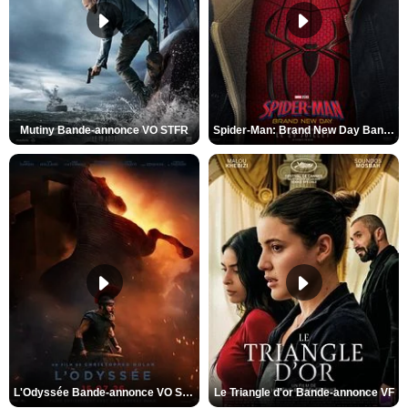
Mutiny Bande-annonce VO STFR
Spider-Man: Brand New Day Bande-annonce VO STFR
L'Odyssée Bande-annonce VO STFR
Le Triangle d'or Bande-annonce VF