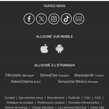
SUIVEZ-NOUS
ALLOCINÉ SUR MOBILE
ALLOCINÉ À L'ÉTRANGER
Filmstarts
SensaCine
Beyazperde
Allemagne
Espagne
Turquie
AdoroCinema
Sensacine México
Brésil
Mexique
Contact
|
Qui sommes-nous
|
Recrutement
|
Publicité
|
CGU
|
CGV
|
Politique de cookies
|
Préférences cookies
|
Données Personnelles
|
Revue de presse
|
Charte d'écriture
|
Les services AlloCiné
|
Gérer Utiq