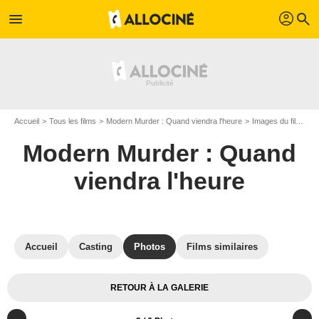
profil
menu
search
Accueil
Tous les films
Modern Murder : Quand viendra l'heure
Images du film Modern Murder : Quand viendra l'heure
Modern Murder : Quand
viendra l'heure
Accueil
Casting
Photos
Films similaires
RETOUR À LA GALERIE