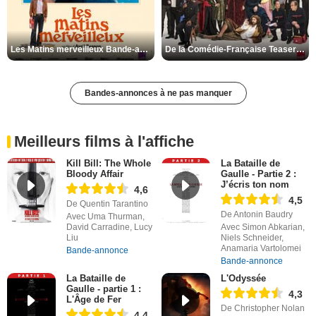
Les Matins merveilleux Bande-annonce VF
De la Comédie-Française Teaser VF
Bandes-annonces à ne pas manquer
Meilleurs films à l'affiche
Kill Bill: The Whole
La Bataille de
Bloody Affair
Gaulle - Partie 2 :
J’écris ton nom
4,6
4,5
De Quentin Tarantino
De Antonin Baudry
Avec Uma Thurman,
David Carradine, Lucy
Avec Simon Abkarian,
Liu
Niels Schneider,
Anamaria Vartolomei
Bande-annonce
Bande-annonce
La Bataille de
L'Odyssée
Gaulle - partie 1 :
4,3
L'Âge de Fer
De Christopher Nolan
4,4