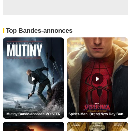
Top Bandes-annonces
Mutiny Bande-annonce VO STFR
Spider-Man: Brand New Day Bande-annonce VO STFR