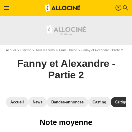
profil
menu
search
Accueil
Cinéma
Tous les films
Films Drame
Fanny et Alexandre - Partie 2
Avi
Fanny et Alexandre -
Partie 2
Accueil
News
Bandes-annonces
Casting
Critiques
Note moyenne