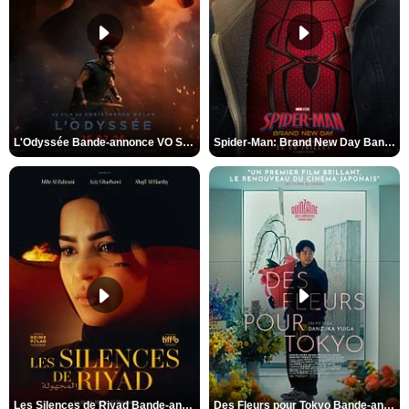
L'Odyssée Bande-annonce VO STFR
Spider-Man: Brand New Day Bande-annonce VO STFR
Les Silences de Riyad Bande-annonce VO STFR
Des Fleurs pour Tokyo Bande-annonce VO STFR