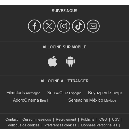
SUIVEZ-NOUS
ALLOCINÉ SUR MOBILE
ALLOCINÉ À L'ÉTRANGER
Filmstarts
SensaCine
Beyazperde
Allemagne
Espagne
Turquie
AdoroCinema
Sensacine México
Brésil
Mexique
Contact
|
Qui sommes-nous
|
Recrutement
|
Publicité
|
CGU
|
CGV
|
Politique de cookies
|
Préférences cookies
|
Données Personnelles
|