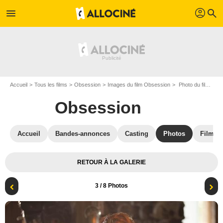
profil
menu
search
Accueil
Tous les films
Obsession
Images du film Obsession
Photo du film Obsession - Photo 3
Obsession
Accueil
Bandes-annonces
Casting
Photos
Films s
RETOUR À LA GALERIE
3
/ 8 Photos