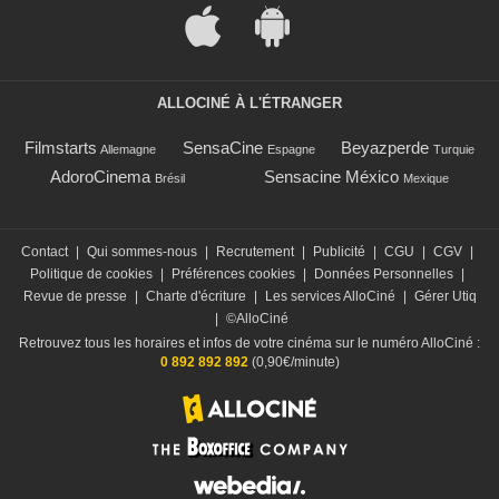
ALLOCINÉ À L'ÉTRANGER
Filmstarts
SensaCine
Beyazperde
Allemagne
Espagne
Turquie
AdoroCinema
Sensacine México
Brésil
Mexique
Contact
|
Qui sommes-nous
|
Recrutement
|
Publicité
|
CGU
|
CGV
|
Politique de cookies
|
Préférences cookies
|
Données Personnelles
|
Revue de presse
|
Charte d'écriture
|
Les services AlloCiné
|
Gérer Utiq
|
©AlloCiné
Retrouvez tous les horaires et infos de votre cinéma sur le numéro AlloCiné :
0 892 892 892
(0,90€/minute)