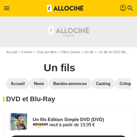
profil
menu
search
Accueil
Cinéma
Tous les films
Films Drame
Un fils
Un fils en DVD Blu Ray
Un fils
Accueil
News
Bandes-annonces
Casting
Critiques
DVD et Blu-Ray
Un fils Edition Simple DVD (DVD)
neuf à partir de 19,99 €