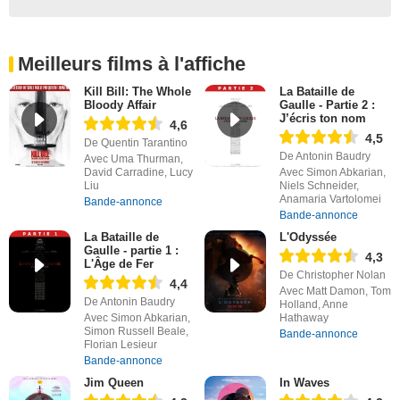
Meilleurs films à l'affiche
Kill Bill: The Whole
La Bataille de
Bloody Affair
Gaulle - Partie 2 :
J’écris ton nom
4,6
4,5
De Quentin Tarantino
De Antonin Baudry
Avec Uma Thurman,
David Carradine, Lucy
Avec Simon Abkarian,
Liu
Niels Schneider,
Anamaria Vartolomei
Bande-annonce
Bande-annonce
La Bataille de
L'Odyssée
Gaulle - partie 1 :
4,3
L'Âge de Fer
De Christopher Nolan
4,4
Avec Matt Damon, Tom
De Antonin Baudry
Holland, Anne
Avec Simon Abkarian,
Hathaway
Simon Russell Beale,
Bande-annonce
Florian Lesieur
Bande-annonce
Jim Queen
In Waves