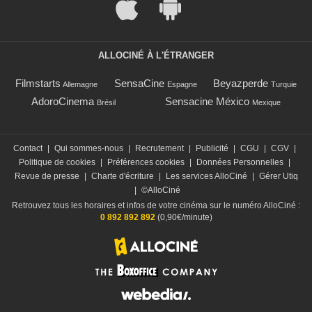
ALLOCINÉ À L'ÉTRANGER
Filmstarts
SensaCine
Beyazperde
Allemagne
Espagne
Turquie
AdoroCinema
Sensacine México
Brésil
Mexique
Contact
|
Qui sommes-nous
|
Recrutement
|
Publicité
|
CGU
|
CGV
|
Politique de cookies
|
Préférences cookies
|
Données Personnelles
|
Revue de presse
|
Charte d'écriture
|
Les services AlloCiné
|
Gérer Utiq
|
©AlloCiné
Retrouvez tous les horaires et infos de votre cinéma sur le numéro AlloCiné :
0 892 892 892
(0,90€/minute)