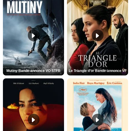
Mutiny Bande-annonce VO STFR
Le Triangle d'or Bande-annonce VF