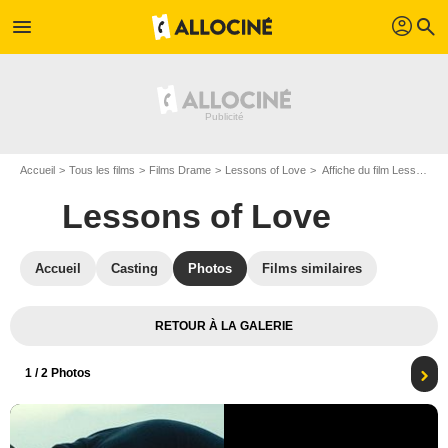
profil
menu
search
Accueil
Tous les films
Films Drame
Lessons of Love
Affiche du film Lessons of Love - Photo 1
Lessons of Love
Accueil
Casting
Photos
Films similaires
RETOUR À LA GALERIE
1
/ 2 Photos