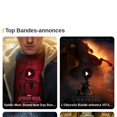
Top Bandes-annonces
Spider-Man: Brand New Day Bande-annonce VO STFR
L'Odyssée Bande-annonce VO STFR