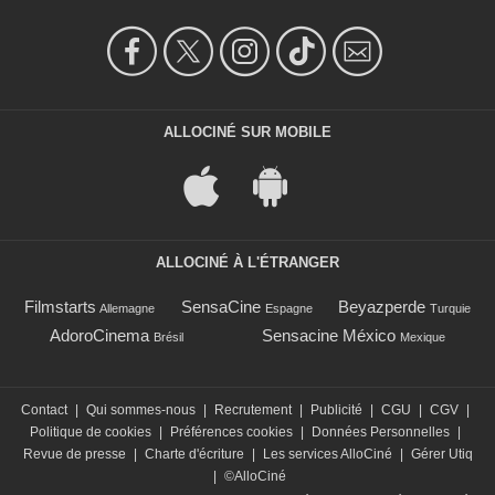
ALLOCINÉ SUR MOBILE
ALLOCINÉ À L'ÉTRANGER
Filmstarts
SensaCine
Beyazperde
Allemagne
Espagne
Turquie
AdoroCinema
Sensacine México
Brésil
Mexique
Contact
|
Qui sommes-nous
|
Recrutement
|
Publicité
|
CGU
|
CGV
|
Politique de cookies
|
Préférences cookies
|
Données Personnelles
|
Revue de presse
|
Charte d'écriture
|
Les services AlloCiné
|
Gérer Utiq
|
©AlloCiné