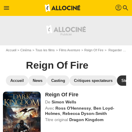
profil
menu
search
Accueil
Cinéma
Tous les films
Films Aventure
Reign Of Fire
Regarder Reign Of Fire en SVOD
Reign Of Fire
Accueil
News
Casting
Critiques spectateurs
Strea
Reign Of Fire
De
Simon Wells
Avec
Ross O'Hennessy
,
Ben Loyd-
Holmes
,
Rebecca Dyson-Smith
Titre original
Dragon Kingdom