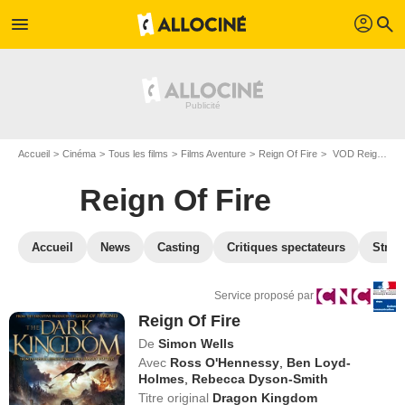
profil
menu
search
Accueil
Cinéma
Tous les films
Films Aventure
Reign Of Fire
VOD Reign Of Fire
Reign Of Fire
Accueil
News
Casting
Critiques spectateurs
Strea
Service proposé par
Reign Of Fire
De
Simon Wells
Avec
Ross O'Hennessy
,
Ben Loyd-
Holmes
,
Rebecca Dyson-Smith
Titre original
Dragon Kingdom