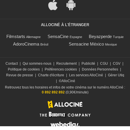
ALLOCINÉ À L'ÉTRANGER
Filmstarts
SensaCine
Beyazperde
Allemagne
Espagne
Turquie
AdoroCinema
Sensacine México
Brésil
Mexique
Contact
|
Qui sommes-nous
|
Recrutement
|
Publicité
|
CGU
|
CGV
|
Politique de cookies
|
Préférences cookies
|
Données Personnelles
|
Revue de presse
|
Charte d'écriture
|
Les services AlloCiné
|
Gérer Utiq
|
©AlloCiné
Retrouvez tous les horaires et infos de votre cinéma sur le numéro AlloCiné :
0 892 892 892
(0,90€/minute)