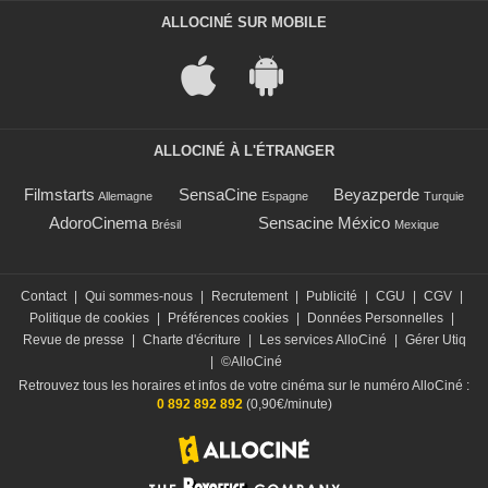
ALLOCINÉ SUR MOBILE
ALLOCINÉ À L'ÉTRANGER
Filmstarts
SensaCine
Beyazperde
Allemagne
Espagne
Turquie
AdoroCinema
Sensacine México
Brésil
Mexique
Contact
|
Qui sommes-nous
|
Recrutement
|
Publicité
|
CGU
|
CGV
|
Politique de cookies
|
Préférences cookies
|
Données Personnelles
|
Revue de presse
|
Charte d'écriture
|
Les services AlloCiné
|
Gérer Utiq
|
©AlloCiné
Retrouvez tous les horaires et infos de votre cinéma sur le numéro AlloCiné :
0 892 892 892
(0,90€/minute)