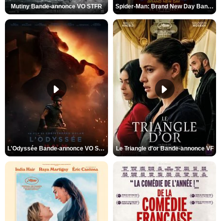
Mutiny Bande-annonce VO STFR
Spider-Man: Brand New Day Bande-annonce VO STFR
L'Odyssée Bande-annonce VO STFR
Le Triangle d'or Bande-annonce VF