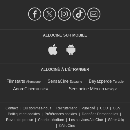
ALLOCINÉ SUR MOBILE
ALLOCINÉ À L'ÉTRANGER
Filmstarts
SensaCine
Beyazperde
Allemagne
Espagne
Turquie
AdoroCinema
Sensacine México
Brésil
Mexique
Contact
|
Qui sommes-nous
|
Recrutement
|
Publicité
|
CGU
|
CGV
|
Politique de cookies
|
Préférences cookies
|
Données Personnelles
|
Revue de presse
|
Charte d'écriture
|
Les services AlloCiné
|
Gérer Utiq
|
©AlloCiné