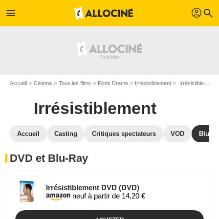
profil
menu
search
Accueil
Cinéma
Tous les films
Films Drame
Irrésistiblement
Irrésistiblement en DVD Blu Ray
Irrésistiblement
Accueil
Casting
Critiques spectateurs
VOD
Blu-Ra
DVD et Blu-Ray
Irrésistiblement DVD (DVD)
neuf à partir de 14,20 €