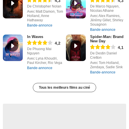
4,3
4,3
De Christopher Nolan
De Marco Nguyen,
Nicolas Athane
Avec Matt Damon, Tom
Holland, Anne
Avec Alex Ramires,
Hathaway
Jérémy Gillet, Shirley
Souagnon
Bande-annonce
Bande-annonce
In Waves
Spider-Man: Brand
New Day
4,2
4,1
De Phuong Mai
Nguyen
De Destin Daniel
Cretton
Avec Lyna Khoudri,
Paul Kircher, Rio Vega
Avec Tom Holland,
Zendaya, Sadie Sink
Bande-annonce
Bande-annonce
Tous les meilleurs films au ciné