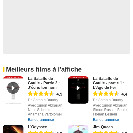
Meilleurs films à l'affiche
La Bataille de
La Bataille de
Gaulle - Partie 2 :
Gaulle - partie 1 :
J’écris ton nom
L'Âge de Fer
4,5
4,4
De Antonin Baudry
De Antonin Baudry
Avec Simon Abkarian,
Avec Simon Abkarian,
Niels Schneider,
Simon Russell Beale,
Anamaria Vartolomei
Florian Lesieur
Bande-annonce
Bande-annonce
L'Odyssée
Jim Queen