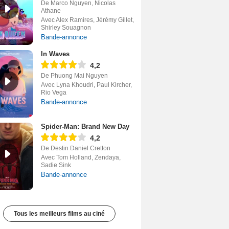
De Marco Nguyen, Nicolas
Athane
Avec Alex Ramires, Jérémy Gillet,
Shirley Souagnon
Bande-annonce
In Waves
4,2
De Phuong Mai Nguyen
Avec Lyna Khoudri, Paul Kircher,
Rio Vega
Bande-annonce
Spider-Man: Brand New Day
4,2
De Destin Daniel Cretton
Avec Tom Holland, Zendaya,
Sadie Sink
Bande-annonce
Tous les meilleurs films au ciné