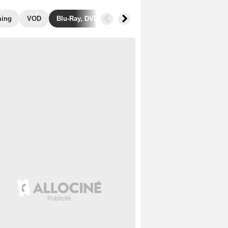
ming
VOD
Blu-Ray, DVD
Photos
Secrets de tournage