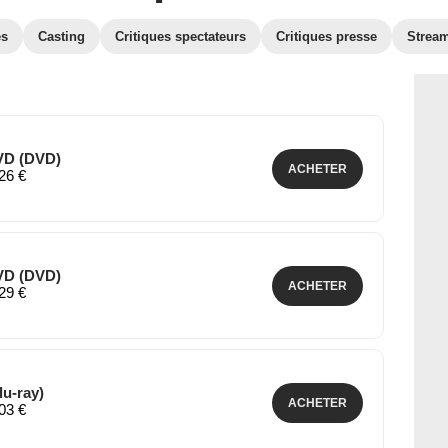
es
Casting
Critiques spectateurs
Critiques presse
Strea
VD (DVD)
ACHETER
,26 €
VD (DVD)
ACHETER
,29 €
lu-ray)
ACHETER
,03 €