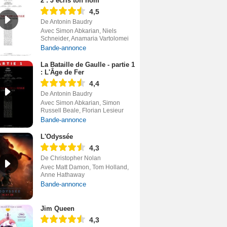
2 : J’écris ton nom
4,5
De Antonin Baudry
Avec Simon Abkarian, Niels
Schneider, Anamaria Vartolomei
Bande-annonce
La Bataille de Gaulle - partie 1
: L'Âge de Fer
4,4
De Antonin Baudry
Avec Simon Abkarian, Simon
Russell Beale, Florian Lesieur
Bande-annonce
L'Odyssée
4,3
De Christopher Nolan
Avec Matt Damon, Tom Holland,
Anne Hathaway
Bande-annonce
Jim Queen
4,3