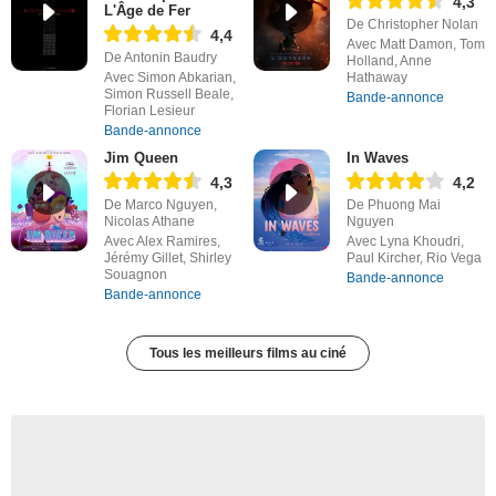
4,3
L'Âge de Fer
De Christopher Nolan
4,4
Avec Matt Damon, Tom
De Antonin Baudry
Holland, Anne
Avec Simon Abkarian,
Hathaway
Simon Russell Beale,
Bande-annonce
Florian Lesieur
Bande-annonce
Jim Queen
In Waves
4,3
4,2
De Marco Nguyen,
De Phuong Mai
Nicolas Athane
Nguyen
Avec Alex Ramires,
Avec Lyna Khoudri,
Jérémy Gillet, Shirley
Paul Kircher, Rio Vega
Souagnon
Bande-annonce
Bande-annonce
Tous les meilleurs films au ciné