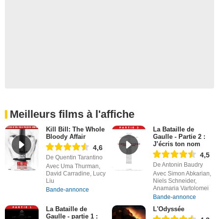
Meilleurs films à l'affiche
Kill Bill: The Whole
La Bataille de
Bloody Affair
Gaulle - Partie 2 :
J’écris ton nom
4,6
4,5
De Quentin Tarantino
De Antonin Baudry
Avec Uma Thurman,
David Carradine, Lucy
Avec Simon Abkarian,
Liu
Niels Schneider,
Anamaria Vartolomei
Bande-annonce
Bande-annonce
La Bataille de
L'Odyssée
Gaulle - partie 1 :