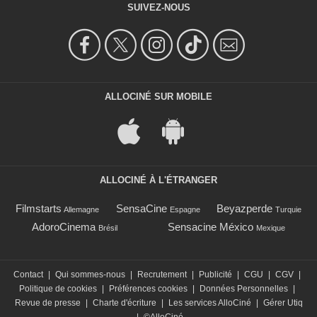
SUIVEZ-NOUS
ALLOCINÉ SUR MOBILE
ALLOCINÉ À L'ÉTRANGER
Filmstarts
SensaCine
Beyazperde
Allemagne
Espagne
Turquie
AdoroCinema
Sensacine México
Brésil
Mexique
Contact
|
Qui sommes-nous
|
Recrutement
|
Publicité
|
CGU
|
CGV
|
Politique de cookies
|
Préférences cookies
|
Données Personnelles
|
Revue de presse
|
Charte d'écriture
|
Les services AlloCiné
|
Gérer Utiq