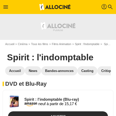
profil
menu
search
Accueil
Cinéma
Tous les films
Films Animation
Spirit : l'indomptable
Spirit : l'indomptable en DVD Blu Ray
Spirit : l'indomptable
Accueil
News
Bandes-annonces
Casting
Critiques
DVD et Blu-Ray
Spirit : l'indomptable (Blu-ray)
neuf à partir de 15,17 €