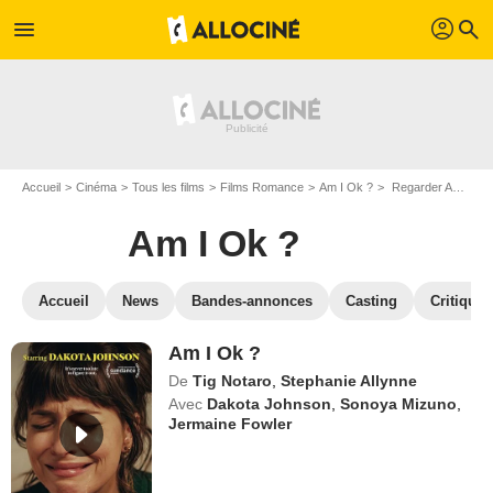
profil
menu
search
Accueil
Cinéma
Tous les films
Films Romance
Am I Ok ?
Regarder Am I Ok ? en SVOD
Am I Ok ?
Accueil
News
Bandes-annonces
Casting
Critiques
Am I Ok ?
De
Tig Notaro
,
Stephanie Allynne
Avec
Dakota Johnson
,
Sonoya Mizuno
,
Jermaine Fowler