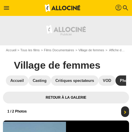
profil
menu
search
Accueil
Tous les films
Films Documentaires
Village de femmes
Affiche du film Village de femmes - Photo 1
Village de femmes
Accueil
Casting
Critiques spectateurs
VOD
Photo
RETOUR À LA GALERIE
1
/ 2 Photos