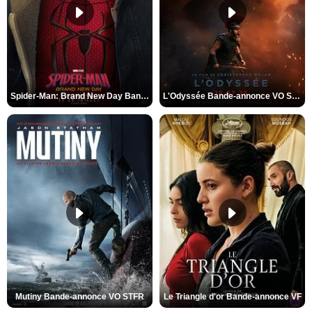
Spider-Man: Brand New Day Bande-annonce VO STFR
L'Odyssée Bande-annonce VO STFR
Mutiny Bande-annonce VO STFR
Le Triangle d'or Bande-annonce VF