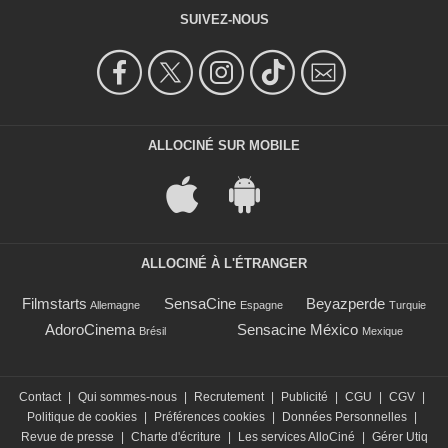
SUIVEZ-NOUS
ALLOCINÉ SUR MOBILE
ALLOCINÉ À L'ÉTRANGER
Filmstarts
SensaCine
Beyazperde
Allemagne
Espagne
Turquie
AdoroCinema
Sensacine México
Brésil
Mexique
Contact
|
Qui sommes-nous
|
Recrutement
|
Publicité
|
CGU
|
CGV
|
Politique de cookies
|
Préférences cookies
|
Données Personnelles
|
Revue de presse
|
Charte d'écriture
|
Les services AlloCiné
|
Gérer Utiq