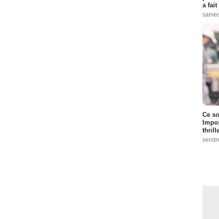
a fai
samed
Ce so
Impos
thrill
vendr