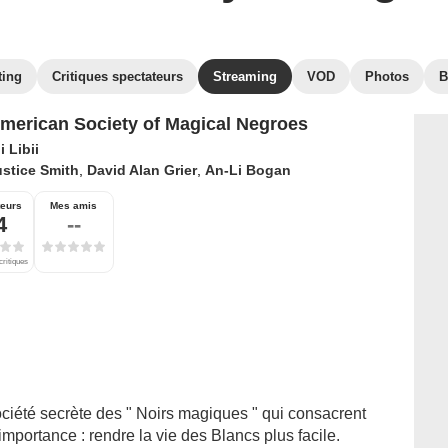
ting
Critiques spectateurs
Streaming
VOD
Photos
B
merican Society of Magical Negroes
 Libii
stice Smith
,
David Alan Grier
,
An-Li Bogan
teurs
Mes amis
4
--
critiques
ciété secrète des " Noirs magiques " qui consacrent
importance : rendre la vie des Blancs plus facile.