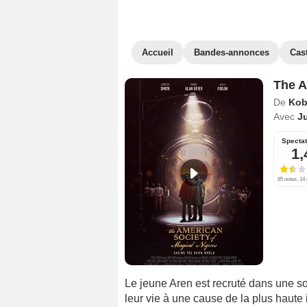
Accueil
Bandes-annonces
Cas
The A
De
Kobi
Avec
Ju
Specta
1,
85 notes, 14 
Le jeune Aren est recruté dans une so
leur vie à une cause de la plus haute 