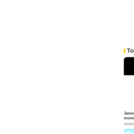
To
James
monde
samed