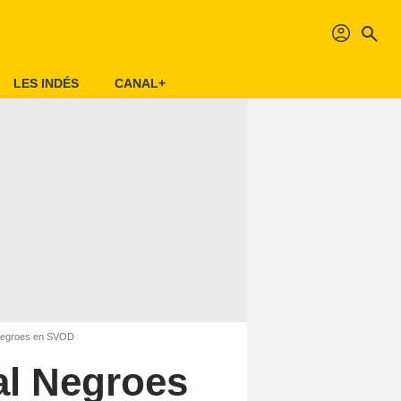
profil
search
LES INDÉS
CANAL+
 Negroes en SVOD
al Negroes