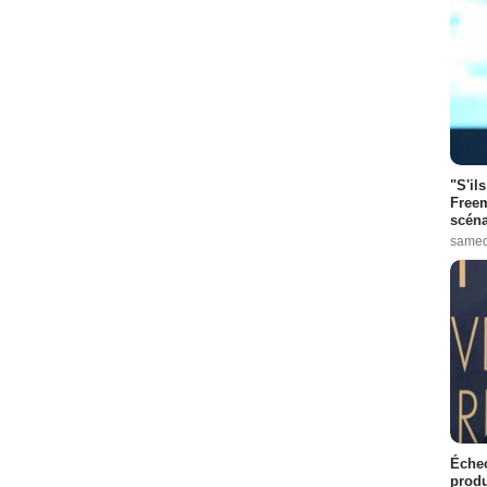
"S'il
Freem
scéna
samed
Échec
produ