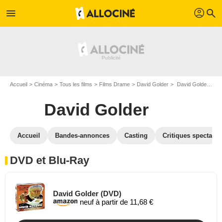
profil
menu
search
Accueil
Cinéma
Tous les films
Films Drame
David Golder
David Golder en DVD Blu Ray
David Golder
Accueil
Bandes-annonces
Casting
Critiques spectateu
DVD et Blu-Ray
David Golder (DVD)
neuf à partir de 11,68 €