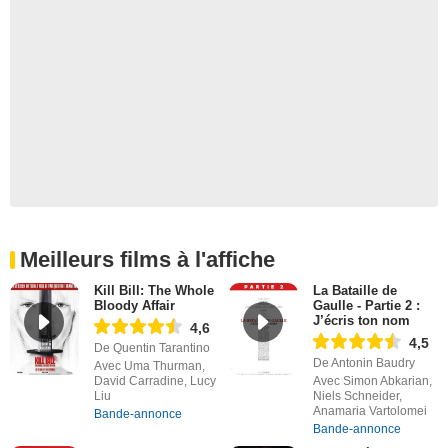
Meilleurs films à l'affiche
Kill Bill: The Whole
La Bataille de
Bloody Affair
Gaulle - Partie 2 :
J’écris ton nom
4,6
4,5
De Quentin Tarantino
De Antonin Baudry
Avec Uma Thurman,
David Carradine, Lucy
Avec Simon Abkarian,
Liu
Niels Schneider,
Anamaria Vartolomei
Bande-annonce
Bande-annonce