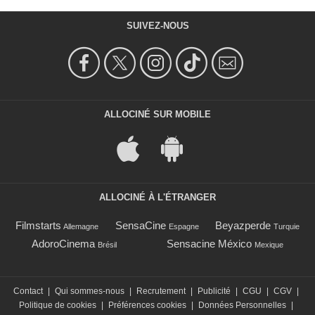
SUIVEZ-NOUS
ALLOCINÉ SUR MOBILE
ALLOCINÉ À L'ÉTRANGER
Filmstarts
SensaCine
Beyazperde
Allemagne
Espagne
Turquie
AdoroCinema
Sensacine México
Brésil
Mexique
Contact
|
Qui sommes-nous
|
Recrutement
|
Publicité
|
CGU
|
CGV
|
Politique de cookies
|
Préférences cookies
|
Données Personnelles
|