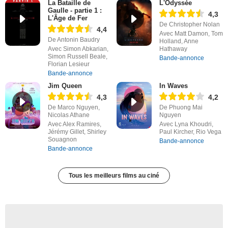
La Bataille de
L'Odyssée
Gaulle - partie 1 :
4,3
L'Âge de Fer
De Christopher Nolan
4,4
Avec Matt Damon, Tom
De Antonin Baudry
Holland, Anne
Avec Simon Abkarian,
Hathaway
Simon Russell Beale,
Bande-annonce
Florian Lesieur
Bande-annonce
Jim Queen
In Waves
4,3
4,2
De Marco Nguyen,
De Phuong Mai
Nicolas Athane
Nguyen
Avec Alex Ramires,
Avec Lyna Khoudri,
Jérémy Gillet, Shirley
Paul Kircher, Rio Vega
Souagnon
Bande-annonce
Bande-annonce
Tous les meilleurs films au ciné