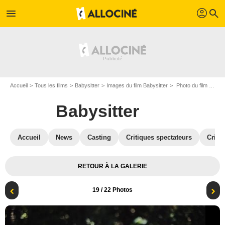
profil
menu
search
Accueil
Tous les films
Babysitter
Images du film Babysitter
Photo du film Babysitter - Photo 19
Babysitter
Accueil
News
Casting
Critiques spectateurs
Criti
RETOUR À LA GALERIE
19
/ 22 Photos