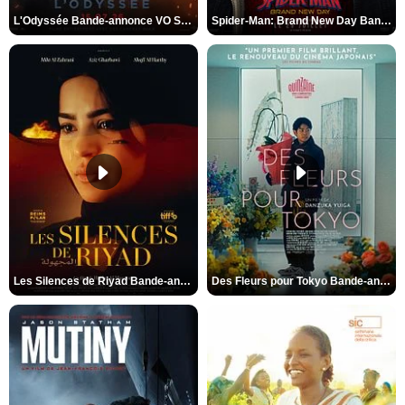
L'Odyssée Bande-annonce VO STFR
Spider-Man: Brand New Day Bande-annonce VO STFR
Les Silences de Riyad Bande-annonce VO STFR
Des Fleurs pour Tokyo Bande-annonce VO STFR