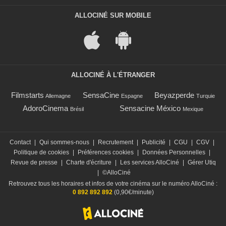
ALLOCINÉ SUR MOBILE
ALLOCINÉ À L'ÉTRANGER
Filmstarts
SensaCine
Beyazperde
Allemagne
Espagne
Turquie
AdoroCinema
Sensacine México
Brésil
Mexique
Contact
|
Qui sommes-nous
|
Recrutement
|
Publicité
|
CGU
|
CGV
|
Politique de cookies
|
Préférences cookies
|
Données Personnelles
|
Revue de presse
|
Charte d'écriture
|
Les services AlloCiné
|
Gérer Utiq
|
©AlloCiné
Retrouvez tous les horaires et infos de votre cinéma sur le numéro AlloCiné :
0 892 892 892
(0,90€/minute)