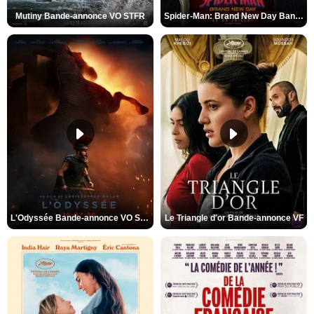
Mutiny Bande-annonce VO STFR
Spider-Man: Brand New Day Bande-annonce VO STFR
L'Odyssée Bande-annonce VO STFR
Le Triangle d'or Bande-annonce VF