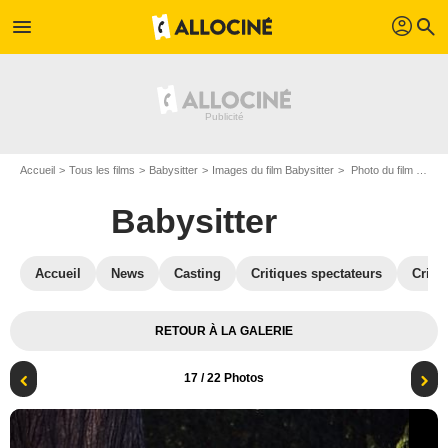
profil
menu
search
Accueil
Tous les films
Babysitter
Images du film Babysitter
Photo du film Babysitter - Photo 17
Babysitter
Accueil
News
Casting
Critiques spectateurs
Criti
RETOUR À LA GALERIE
17
/ 22 Photos