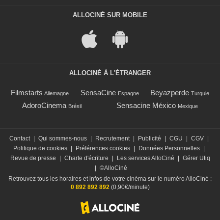
ALLOCINÉ SUR MOBILE
ALLOCINÉ À L'ÉTRANGER
Filmstarts
SensaCine
Beyazperde
Allemagne
Espagne
Turquie
AdoroCinema
Sensacine México
Brésil
Mexique
Contact
|
Qui sommes-nous
|
Recrutement
|
Publicité
|
CGU
|
CGV
|
Politique de cookies
|
Préférences cookies
|
Données Personnelles
|
Revue de presse
|
Charte d'écriture
|
Les services AlloCiné
|
Gérer Utiq
|
©AlloCiné
Retrouvez tous les horaires et infos de votre cinéma sur le numéro AlloCiné :
0 892 892 892
(0,90€/minute)