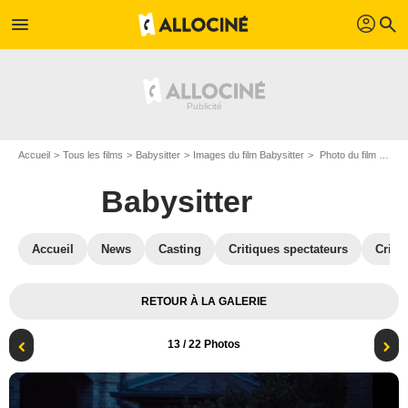
profil
menu
search
Accueil
Tous les films
Babysitter
Images du film Babysitter
Photo du film Babysitter - Photo 13
Babysitter
Accueil
News
Casting
Critiques spectateurs
Criti
RETOUR À LA GALERIE
13
/ 22 Photos