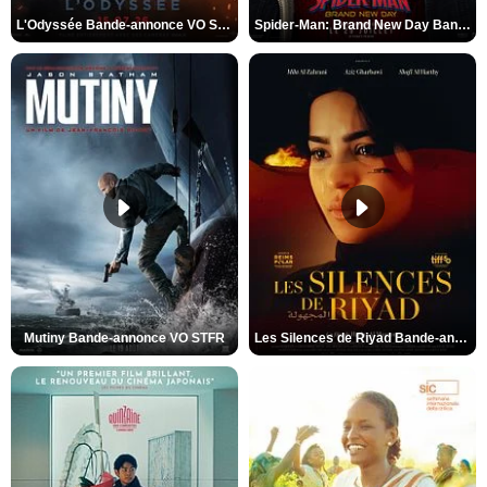
L'Odyssée Bande-annonce VO STFR
Spider-Man: Brand New Day Bande-annonce VO STFR
Mutiny Bande-annonce VO STFR
Les Silences de Riyad Bande-annonce VO STFR