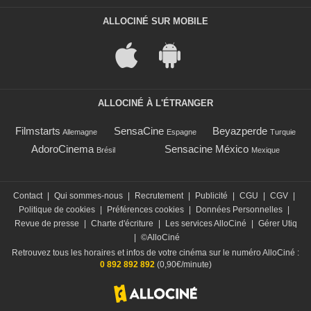
ALLOCINÉ SUR MOBILE
ALLOCINÉ À L'ÉTRANGER
Filmstarts
SensaCine
Beyazperde
Allemagne
Espagne
Turquie
AdoroCinema
Sensacine México
Brésil
Mexique
Contact
|
Qui sommes-nous
|
Recrutement
|
Publicité
|
CGU
|
CGV
|
Politique de cookies
|
Préférences cookies
|
Données Personnelles
|
Revue de presse
|
Charte d'écriture
|
Les services AlloCiné
|
Gérer Utiq
|
©AlloCiné
Retrouvez tous les horaires et infos de votre cinéma sur le numéro AlloCiné :
0 892 892 892
(0,90€/minute)