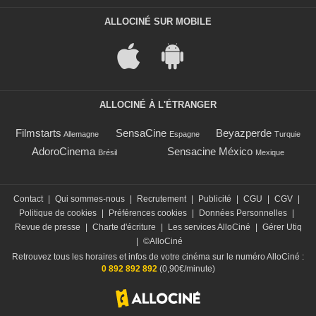
ALLOCINÉ SUR MOBILE
ALLOCINÉ À L'ÉTRANGER
Filmstarts
SensaCine
Beyazperde
Allemagne
Espagne
Turquie
AdoroCinema
Sensacine México
Brésil
Mexique
Contact
|
Qui sommes-nous
|
Recrutement
|
Publicité
|
CGU
|
CGV
|
Politique de cookies
|
Préférences cookies
|
Données Personnelles
|
Revue de presse
|
Charte d'écriture
|
Les services AlloCiné
|
Gérer Utiq
|
©AlloCiné
Retrouvez tous les horaires et infos de votre cinéma sur le numéro AlloCiné :
0 892 892 892
(0,90€/minute)