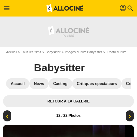
profil
menu
search
Accueil
Tous les films
Babysitter
Images du film Babysitter
Photo du film Babysitter - Photo 12
Babysitter
Accueil
News
Casting
Critiques spectateurs
Criti
RETOUR À LA GALERIE
12
/ 22 Photos