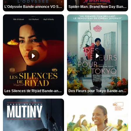
L'Odyssée Bande-annonce VO STFR
Spider-Man: Brand New Day Bande-annonce VO STFR
Les Silences de Riyad Bande-annonce VO STFR
Des Fleurs pour Tokyo Bande-annonce VO STFR