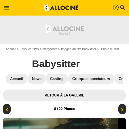
profil
menu
search
Accueil
Tous les films
Babysitter
Images du film Babysitter
Photo du film Babysitter - Photo 8
Babysitter
Accueil
News
Casting
Critiques spectateurs
Criti
RETOUR À LA GALERIE
8
/ 22 Photos