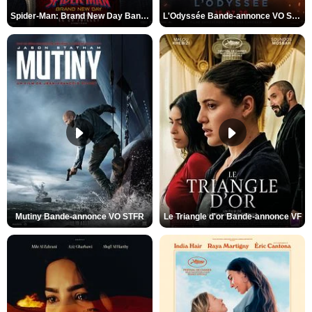
Spider-Man: Brand New Day Bande-annonce VO STFR
L'Odyssée Bande-annonce VO STFR
Mutiny Bande-annonce VO STFR
Le Triangle d'or Bande-annonce VF