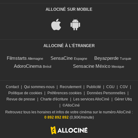
ALLOCINÉ SUR MOBILE
ALLOCINÉ À L'ÉTRANGER
Filmstarts
SensaCine
Beyazperde
Allemagne
Espagne
Turquie
AdoroCinema
Sensacine México
Brésil
Mexique
Contact
|
Qui sommes-nous
|
Recrutement
|
Publicité
|
CGU
|
CGV
|
Politique de cookies
|
Préférences cookies
|
Données Personnelles
|
Revue de presse
|
Charte d'écriture
|
Les services AlloCiné
|
Gérer Utiq
|
©AlloCiné
Retrouvez tous les horaires et infos de votre cinéma sur le numéro AlloCiné :
0 892 892 892
(0,90€/minute)