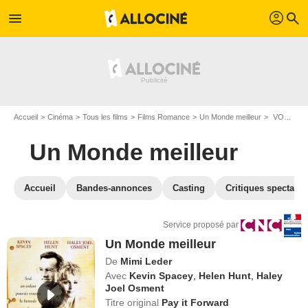
profil
menu
search
Accueil
Cinéma
Tous les films
Films Romance
Un Monde meilleur
VOD Un Monde meilleur
Un Monde meilleur
Accueil
Bandes-annonces
Casting
Critiques spectateu
Service proposé par
Un Monde meilleur
De
Mimi Leder
Avec
Kevin Spacey
,
Helen Hunt
,
Haley
Joel Osment
Titre original
Pay it Forward