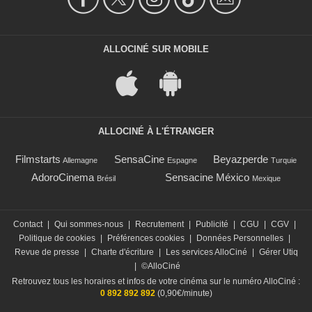
ALLOCINÉ SUR MOBILE
ALLOCINÉ À L'ÉTRANGER
Filmstarts
SensaCine
Beyazperde
Allemagne
Espagne
Turquie
AdoroCinema
Sensacine México
Brésil
Mexique
Contact
|
Qui sommes-nous
|
Recrutement
|
Publicité
|
CGU
|
CGV
|
Politique de cookies
|
Préférences cookies
|
Données Personnelles
|
Revue de presse
|
Charte d'écriture
|
Les services AlloCiné
|
Gérer Utiq
|
©AlloCiné
Retrouvez tous les horaires et infos de votre cinéma sur le numéro AlloCiné :
0 892 892 892
(0,90€/minute)