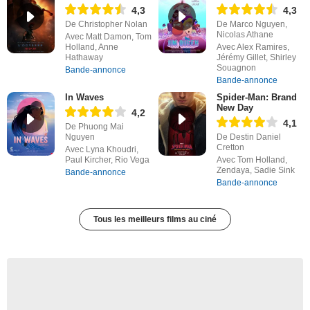
4,3
4,3
De Christopher Nolan
De Marco Nguyen,
Nicolas Athane
Avec Matt Damon, Tom
Holland, Anne
Avec Alex Ramires,
Hathaway
Jérémy Gillet, Shirley
Souagnon
Bande-annonce
Bande-annonce
In Waves
Spider-Man: Brand
New Day
4,2
4,1
De Phuong Mai
Nguyen
De Destin Daniel
Cretton
Avec Lyna Khoudri,
Paul Kircher, Rio Vega
Avec Tom Holland,
Zendaya, Sadie Sink
Bande-annonce
Bande-annonce
Tous les meilleurs films au ciné