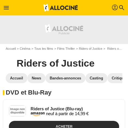
profil
menu
search
Accueil
Cinéma
Tous les films
Films Thriller
Riders of Justice
Riders of Justice en DVD Blu Ray
Riders of Justice
Accueil
News
Bandes-annonces
Casting
Critiques
DVD et Blu-Ray
Riders of Justice (Blu-ray)
neuf à partir de 14,99 €
ACHETER