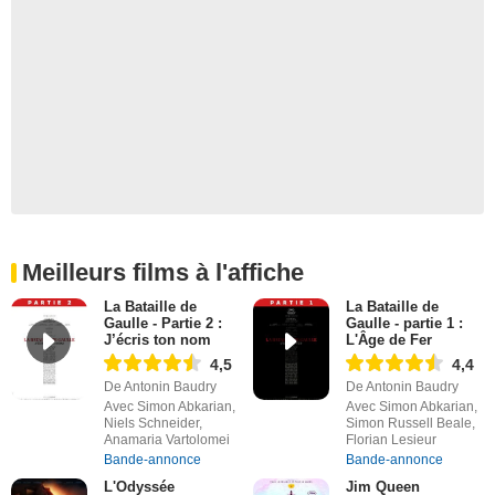
Meilleurs films à l'affiche
La Bataille de
La Bataille de
Gaulle - Partie 2 :
Gaulle - partie 1 :
J’écris ton nom
L'Âge de Fer
4,5
4,4
De Antonin Baudry
De Antonin Baudry
Avec Simon Abkarian,
Avec Simon Abkarian,
Niels Schneider,
Simon Russell Beale,
Anamaria Vartolomei
Florian Lesieur
Bande-annonce
Bande-annonce
L'Odyssée
Jim Queen