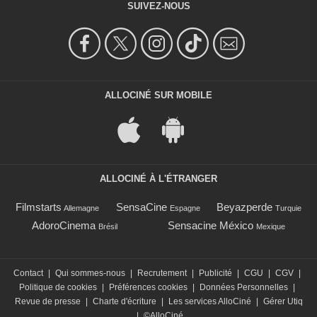
SUIVEZ-NOUS
ALLOCINÉ SUR MOBILE
ALLOCINÉ À L'ÉTRANGER
Filmstarts
SensaCine
Beyazperde
Allemagne
Espagne
Turquie
AdoroCinema
Sensacine México
Brésil
Mexique
Contact
|
Qui sommes-nous
|
Recrutement
|
Publicité
|
CGU
|
CGV
|
Politique de cookies
|
Préférences cookies
|
Données Personnelles
|
Revue de presse
|
Charte d'écriture
|
Les services AlloCiné
|
Gérer Utiq
|
©AlloCiné