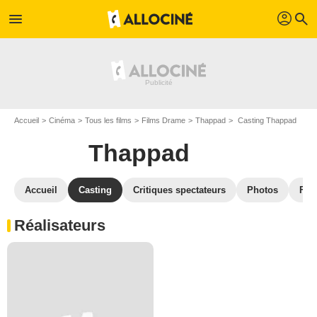
profil
menu
search
Accueil
Cinéma
Tous les films
Films Drame
Thappad
Casting Thappad
Thappad
Accueil
Casting
Critiques spectateurs
Photos
Film
Réalisateurs