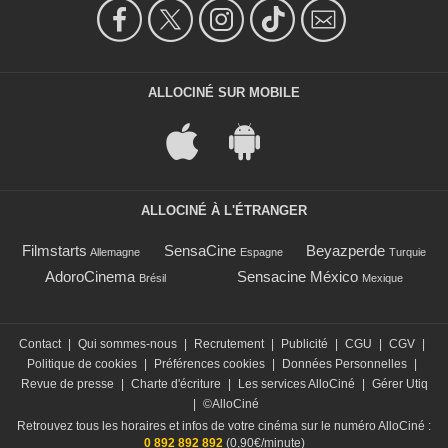
ALLOCINÉ SUR MOBILE
ALLOCINÉ À L'ÉTRANGER
Filmstarts
SensaCine
Beyazperde
Allemagne
Espagne
Turquie
AdoroCinema
Sensacine México
Brésil
Mexique
Contact
|
Qui sommes-nous
|
Recrutement
|
Publicité
|
CGU
|
CGV
|
Politique de cookies
|
Préférences cookies
|
Données Personnelles
|
Revue de presse
|
Charte d'écriture
|
Les services AlloCiné
|
Gérer Utiq
|
©AlloCiné
Retrouvez tous les horaires et infos de votre cinéma sur le numéro AlloCiné :
0 892 892 892
(0,90€/minute)