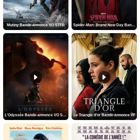
Mutiny Bande-annonce VO STFR
Spider-Man: Brand New Day Bande-annonce VO STFR
L'Odyssée Bande-annonce VO STFR
Le Triangle d'or Bande-annonce VF