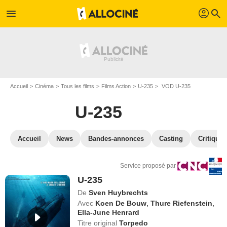
profil
menu
search
Accueil
Cinéma
Tous les films
Films Action
U-235
VOD U-235
U-235
Accueil
News
Bandes-annonces
Casting
Critiques
Service proposé par
U-235
De
Sven Huybrechts
Avec
Koen De Bouw
,
Thure Riefenstein
,
Ella-June Henrard
Titre original
Torpedo