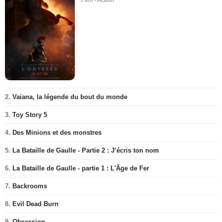
Film - Action
2.
Vaiana, la légende du bout du monde
3.
Toy Story 5
4.
Des Minions et des monstres
5.
La Bataille de Gaulle - Partie 2 : J’écris ton nom
6.
La Bataille de Gaulle - partie 1 : L'Âge de Fer
7.
Backrooms
8.
Evil Dead Burn
9.
Obsession